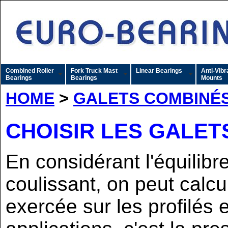
Combined Roller
Fork Truck Mast
Linear Bearings
Anti-Vibr
Bearings
Bearings
Mounts
HOME
>
GALETS COMBINÉ
CHOISIR LES GALET
En considérant l'équili
coulissant, on peut calcu
exercée sur les profilés 